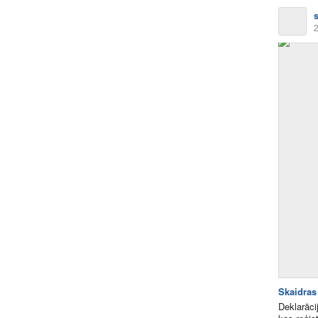
2
Skaidras
Deklarāci