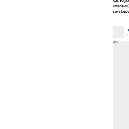
kas reģis
personas)
savstarpēj
2