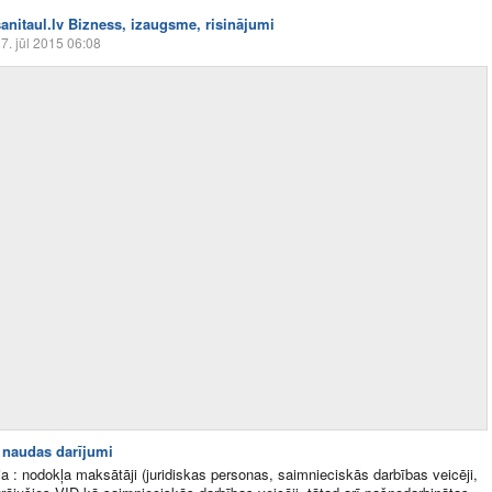
sanitaul.lv Bizness, izaugsme, risinājumi
7. jūl 2015 06:08
 naudas darījumi
ja : nodokļa maksātāji (juridiskas personas, saimnieciskās darbības veicēji,