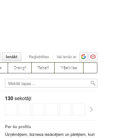
Ienākt
Reģistrēties
Vai ienāc ar
a
Draugi
Raksti
Vēstules
130
sekotāji
Par šo profilu
Uzņēmējiem, biznesa iesācējiem un pārējiem, kuri