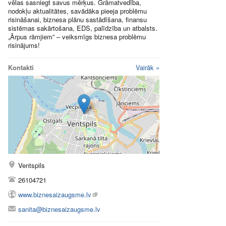
vēlas sasniegt savus mērķus. Grāmatvedība,
nodokļu aktualitātes, savādāka pieeja problēmu
risināšanai, biznesa plānu sastādīšana, finansu
sistēmas sakārtošana, EDS, palīdzība un atbalsts.
„Ārpus rāmjiem” – veiksmīgs biznesa problēmu
risinājums!
Kontakti
Vairāk »
Ventspils
26104721
www.biznesaizaugsme.lv
sanita@biznesaizaugsme.lv