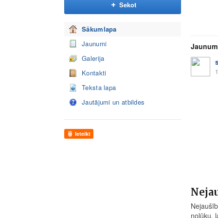
Sekot
Sākumlapa
Jaunumi
Jaunum
Galerija
1
Kontakti
Teksta lapa
Jautājumi un atbildes
Ieteikt
Nejau
Nejaušību
nolūku, l