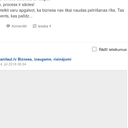
o, process ir sācies!
oteikti varu apgalvot, ka bizness nav tikai naudas pelnīšanas rīks. Tas
ments, kas palīdz...
1
Komentēt
Iesaka
1
Rādīt ieteikumus
sanitaul.lv Bizness, izaugsme, risinājumi
4. jūl 2016 06:34