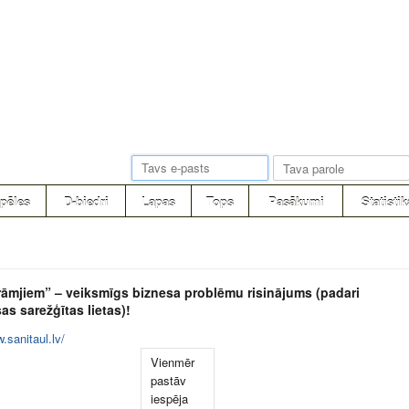
pēles
D-biedri
Lapas
Tops
Pasākumi
Statistik
rāmjiem” – veiksmīgs biznesa problēmu risinājums (padari
as sarežģītas lietas)!
.sanitaul.lv/
Vienmēr
pastāv
iespēja