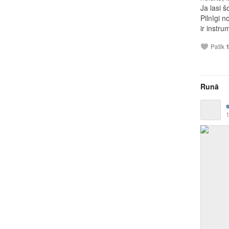
Ja lasi š
Pilnīgi n
ir instru
Patīk
Runā
1