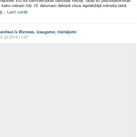
trējušies VID kā saimnieciskās darbības veicēji, tātad arī pašnodarbinātas
 katru mēnesi līdz 15. datumam deklarē visus iepriekšējā mēneša laikā
i...
Lasīt vairāk
sanitaul.lv Bizness, izaugsme, risinājumi
2. jūl 2015 11:37