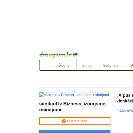
Pāriet
uz
saturu
Šodien
Ziņas
Galerijas
S
„Ārpus 
vienkārš
sanitaul.lv Bizness, izaugsme,
risinājumi
http://www
Oficiālā lapa