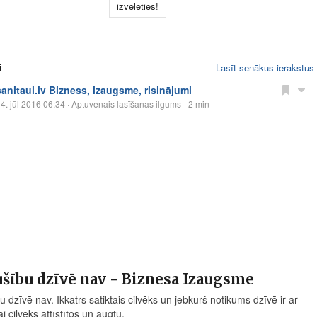
izvēlēties!
i
Lasīt senākus ierakstus
sanitaul.lv Bizness, izaugsme, risinājumi
4. jūl 2016 06:34
· Aptuvenais lasīšanas ilgums - 2 min
šību dzīvē nav - Biznesa Izaugsme
 dzīvē nav. Ikkatrs satiktais cilvēks un jebkurš notikums dzīvē ir ar
ai cilvēks attīstītos un augtu.