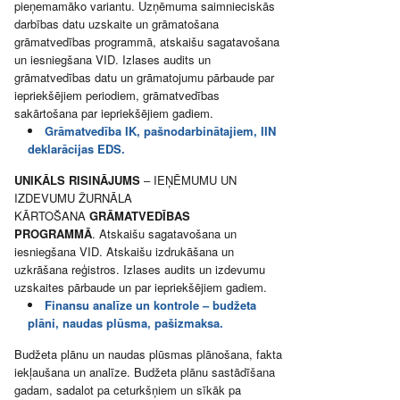
pieņemamāko variantu. Uzņēmuma saimnieciskās
darbības datu uzskaite un grāmatošana
grāmatvedības programmā, atskaišu sagatavošana
un iesniegšana VID. Izlases audits un
grāmatvedības datu un grāmatojumu pārbaude par
iepriekšējiem periodiem, grāmatvedības
sakārtošana par iepriekšējiem gadiem.
Grāmatvedība IK, pašnodarbinātajiem, IIN
deklarācijas EDS.
UNIKĀLS RISINĀJUMS
– IEŅĒMUMU UN
IZDEVUMU ŽURNĀLA
KĀRTOŠANA
GRĀMATVEDĪBAS
PROGRAMMĀ
. Atskaišu sagatavošana un
iesniegšana VID. Atskaišu izdrukāšana un
uzkrāšana reģistros. Izlases audits un izdevumu
uzskaites pārbaude un par iepriekšējiem gadiem.
Finansu analīze un kontrole – budžeta
plāni, naudas plūsma, pašizmaksa.
Budžeta plānu un naudas plūsmas plānošana, fakta
iekļaušana un analīze. Budžeta plānu sastādīšana
gadam, sadalot pa ceturkšņiem un sīkāk pa