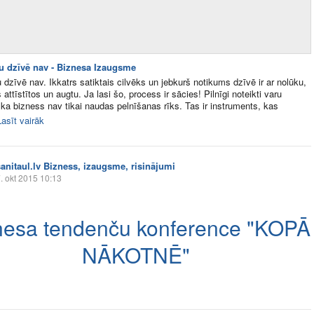
u dzīvē nav - Biznesa Izaugsme
 dzīvē nav. Ikkatrs satiktais cilvēks un jebkurš notikums dzīvē ir ar nolūku,
s attīstītos un augtu. Ja lasi šo, process ir sācies! Pilnīgi noteikti varu
 ka bizness nav tikai naudas pelnīšanas rīks. Tas ir instruments, kas
Lasīt vairāk
sanitaul.lv Bizness, izaugsme, risinājumi
. okt 2015 10:13
nesa tendenču konference "KOPĀ
NĀKOTNĒ"