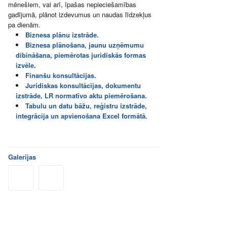
mēnešiem, vai arī, īpašas nepieciešamības
gadījumā, plānot izdevumus un naudas līdzekļus
pa dienām.
Biznesa plānu izstrāde.
Biznesa plānošana, jaunu uzņēmumu
dibināšana, piemērotas juridiskās formas
izvēle.
Finanšu konsultācijas.
Juridiskas konsultācijas, dokumentu
izstrāde, LR normatīvo aktu piemērošana.
Tabulu un datu bāžu, reģistru izstrāde,
integrācija un apvienošana Excel formātā.
Galerijas