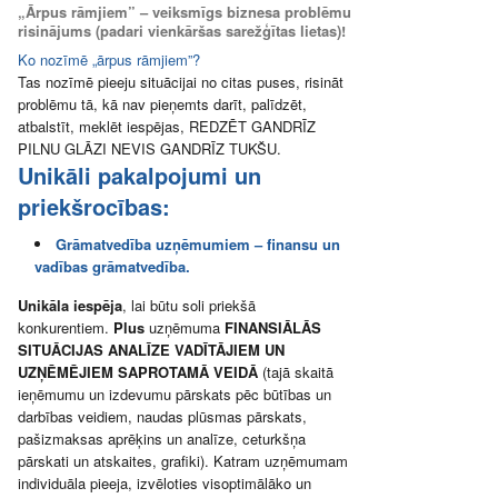
„Ārpus rāmjiem” – veiksmīgs biznesa problēmu
risinājums (padari vienkāršas sarežģītas lietas)!
Ko nozīmē „ārpus rāmjiem”?
Tas nozīmē pieeju situācijai no citas puses, risināt
problēmu tā, kā nav pieņemts darīt, palīdzēt,
atbalstīt, meklēt iespējas, REDZĒT GANDRĪZ
PILNU GLĀZI NEVIS GANDRĪZ TUKŠU.
Unikāli pakalpojumi un
priekšrocības:
Grāmatvedība uzņēmumiem – finansu un
vadības grāmatvedība.
Unikāla iespēja
, lai būtu soli priekšā
konkurentiem.
Plus
uzņēmuma
FINANSIĀLĀS
SITUĀCIJAS ANALĪZE VADĪTĀJIEM UN
UZŅĒMĒJIEM SAPROTAMĀ VEIDĀ
(tajā skaitā
ieņēmumu un izdevumu pārskats pēc būtības un
darbības veidiem, naudas plūsmas pārskats,
pašizmaksas aprēķins un analīze, ceturkšņa
pārskati un atskaites, grafiki). Katram uzņēmumam
individuāla pieeja, izvēloties visoptimālāko un