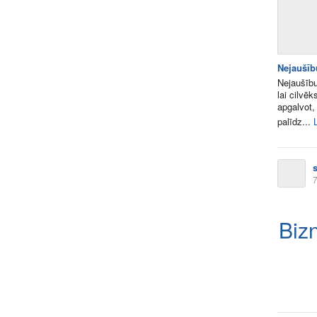
Nejaušīb
Nejaušību
lai cilvēk
apgalvot,
palīdz...
7
Biz