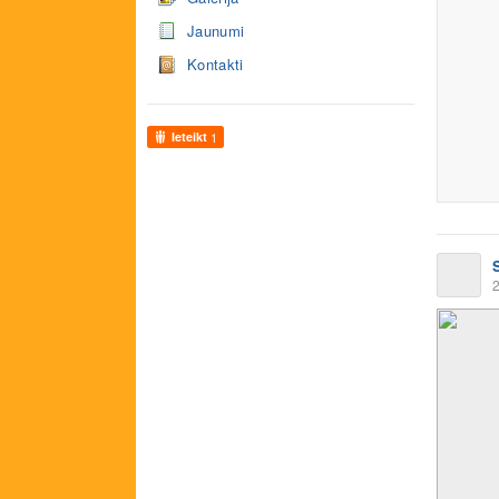
Jaunumi
Kontakti
Ieteikt
1
2