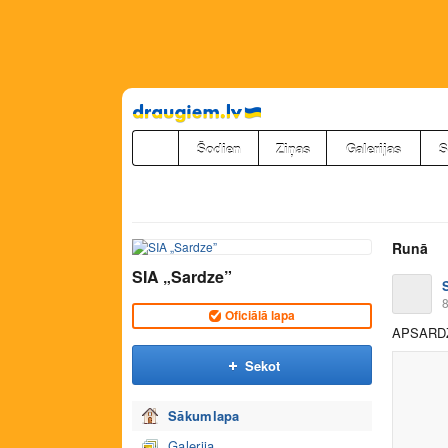
Pāriet
uz
saturu
Šodien
Ziņas
Galerijas
S
Runā
SIA „Sardze”
8
Oficiālā lapa
APSARD
Sekot
Sākumlapa
Galerija