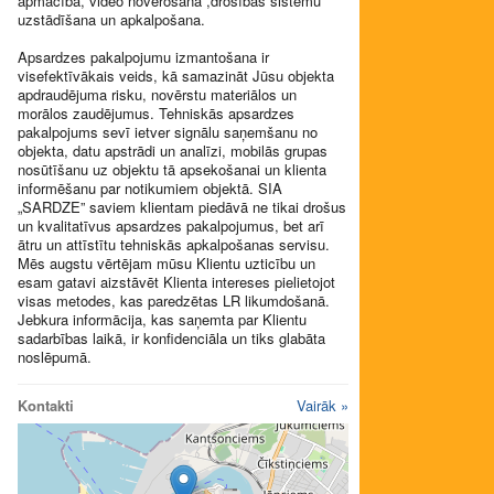
apmācība, video novērošana ,drošības sistēmu
uzstādīšana un apkalpošana.
Apsardzes pakalpojumu izmantošana ir
visefektīvākais veids, kā samazināt Jūsu objekta
apdraudējuma risku, novērstu materiālos un
morālos zaudējumus. Tehniskās apsardzes
pakalpojums sevī ietver signālu saņemšanu no
objekta, datu apstrādi un analīzi, mobilās grupas
nosūtīšanu uz objektu tā apsekošanai un klienta
informēšanu par notikumiem objektā. SIA
„SARDZE” saviem klientam piedāvā ne tikai drošus
un kvalitatīvus apsardzes pakalpojumus, bet arī
ātru un attīstītu tehniskās apkalpošanas servisu.
Mēs augstu vērtējam mūsu Klientu uzticību un
esam gatavi aizstāvēt Klienta intereses pielietojot
visas metodes, kas paredzētas LR likumdošanā.
Jebkura informācija, kas saņemta par Klientu
sadarbības laikā, ir konfidenciāla un tiks glabāta
noslēpumā.
Kontakti
Vairāk »