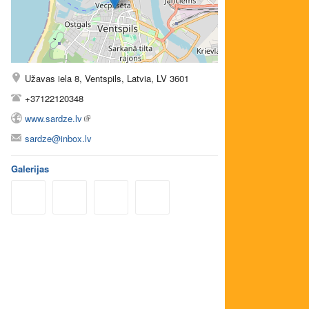
Užavas iela 8, Ventspils, Latvia, LV 3601
+37122120348
www.sardze.lv
sardze@inbox.lv
Galerijas