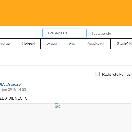
pēles
D-biedri
Lapas
Tops
Pasākumi
Statistik
Rādīt ieteikumus
SIA „Sardze”
. jūn 2015 14:23
ZES DIENESTS