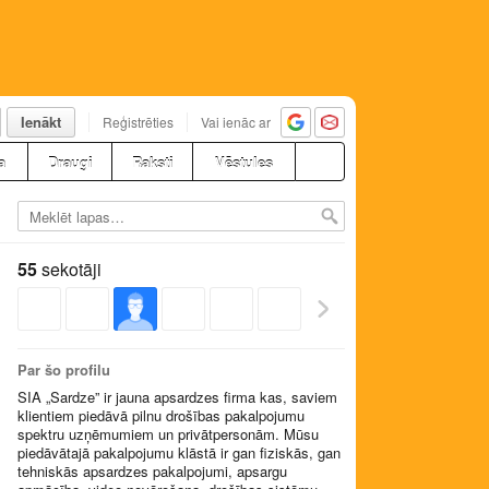
Ienākt
Reģistrēties
Vai ienāc ar
a
Draugi
Raksti
Vēstules
55
sekotāji
Par šo profilu
SIA „Sardze” ir jauna apsardzes firma kas, saviem
klientiem piedāvā pilnu drošības pakalpojumu
spektru uzņēmumiem un privātpersonām. Mūsu
piedāvātajā pakalpojumu klāstā ir gan fiziskās, gan
tehniskās apsardzes pakalpojumi, apsargu