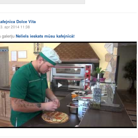
kafejnīca Dolce Vita
3. apr 2014 11:38
 galeriju
Neliels ieskats mūsu kafejnīcā!