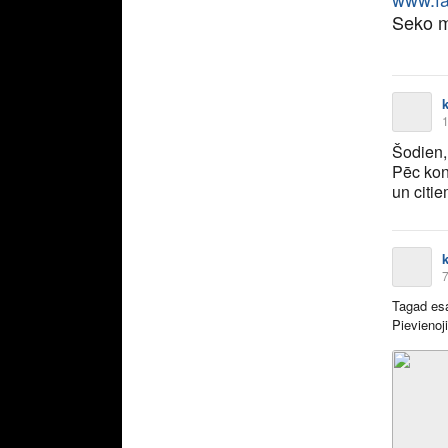
Seko m
1
Šodien
Pēc kon
un citi
7
Tagad es
Pievienoj