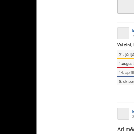
7
Vai zini
21. jūnij
1.august
14. aprīlī
5. oktobr
2
Arī mē