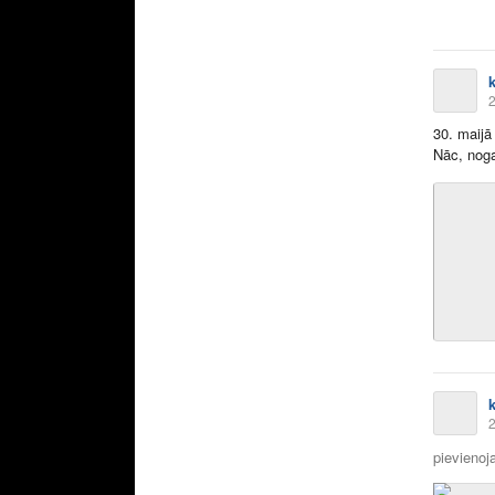
2
30. maijā
Nāc, noga
2
pievienoja