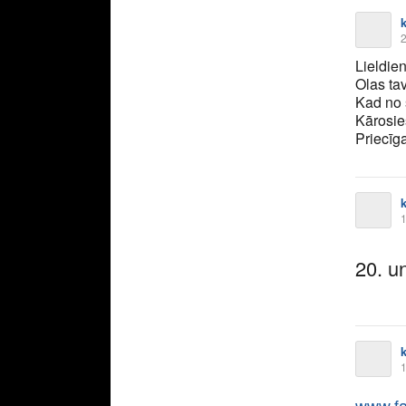
2
Lieldien
Olas tav
Kad no 
Kārosie
Priecīg
1
20. u
1
www.fa