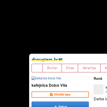
Pāriet
uz
saturu
Šodien
Ziņas
Galerijas
S
Runā
kafejnīca Dolce Vita
2
Oficiālā lapa
Darba l
Sekot