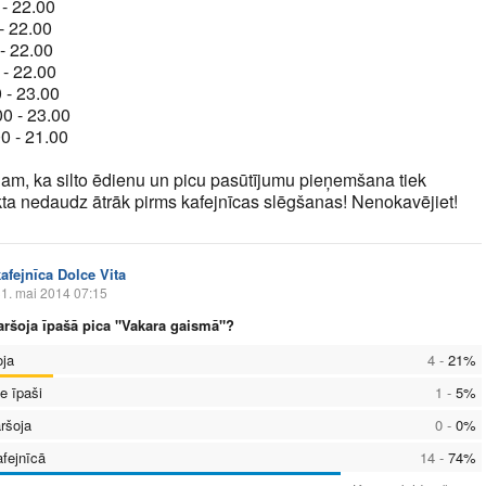
 - 22.00
- 22.00
 - 22.00
 - 22.00
 - 23.00
00 - 23.00
0 - 21.00
jam, ka silto ēdienu un picu pasūtījumu pieņemšana tiek
kta nedaudz ātrāk pirms kafejnīcas slēgšanas! Nenokavējiet!
kafejnīca Dolce Vita
1. mai 2014 07:15
garšoja īpašā pica "Vakara gaismā"?
oja
4
-
21
%
e īpaši
1
-
5
%
ršoja
0
-
0
%
afejnīcā
14
-
74
%