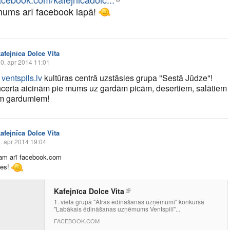
ums arī facebook lapā!
kafejnīca Dolce Vita
0. apr 2014 11:01
,
ventspils.lv
kultūras centrā uzstāsies grupa "Sestā Jūdze"!
certa aicinām pie mums uz gardām picām, desertiem, salātiem
em gardumiem!
kafejnīca Dolce Vita
. apr 2014 19:04
am arī
facebook.com
ies!
Kafejnīca Dolce Vita
1. vieta grupā "Ātrās ēdināšanas uzņēmumi" konkursā
"Labākais ēdināšanas uzņēmums Ventspilī"...
FACEBOOK.COM