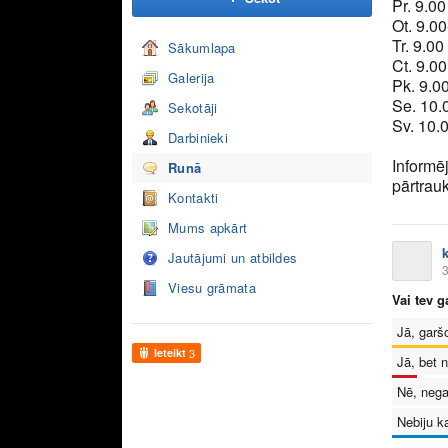
Pr. 9.00
Ot. 9.00
Tr. 9.00
Sākumlapa
Ct. 9.00
Galerija
Pk. 9.00
Se. 10.
Sekotāji
Sv. 10.0
Darbinieki
Informē
Runā
pārtrau
Kontakti
Mums apkārt
Jautājumi un atbildes
3
Viesu grāmata
Vai tev 
Jā, garš
Ieteikt
3
Jā, bet n
Nē, nega
Nebiju k