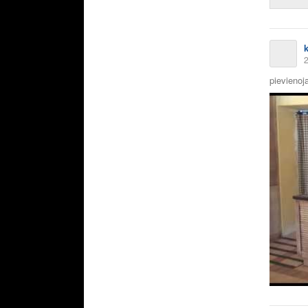
2
pievienoja