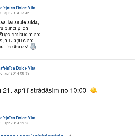
kafejnīca Dolce Vita
0. apr 2014 13:46
ās, lai saule silda,
u punci pilda,
šūpolēm būs miers,
s jau Jāņu siers.
as Lieldienas!
kafejnīca Dolce Vita
6. apr 2014 08:39
n 21. aprīlī strādāsim no 10:00!
kafejnīca Dolce Vita
5. apr 2014 13:26
cebook.com/kafejnicadolc...