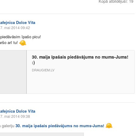
Kopā atbildējuši
:
19
kafejnīca Dolce Vita
7. mai 2014 09:42
 piedāvāsim īpašo picu!
ršo arī tu!
30. maija īpašais piedāvājums no mums-Jums!
:)
DRAUGIEM.LV
kafejnīca Dolce Vita
7. mai 2014 09:38
 galeriju
30. maija īpašais piedāvājums no mums-Jums!