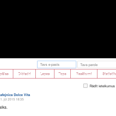
pēles
D-biedri
Lapas
Tops
Pasākumi
Statistik
Rādīt ieteikumus
kafejnīca Dolce Vita
1. jūl 2015 18:35
aiks.