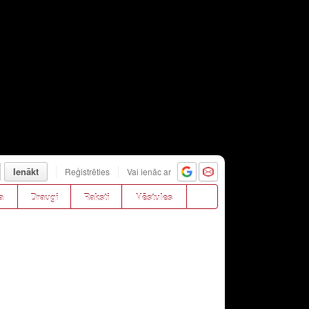
Ienākt
Reģistrēties
Vai ienāc ar
a
Draugi
Raksti
Vēstules