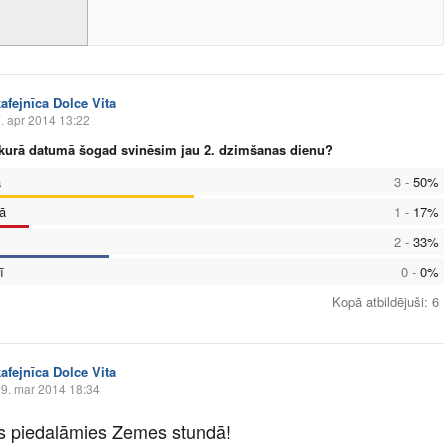
kafejnīca Dolce Vita
. apr 2014 13:22
, kurā datumā šogad svinēsim jau 2. dzimšanas dienu?
ā
3
-
50
%
ā
1
-
17
%
2
-
33
%
ī
0
-
0
%
Kopā atbildējuši
:
6
kafejnīca Dolce Vita
9. mar 2014 18:34
s piedalāmies Zemes stundā!