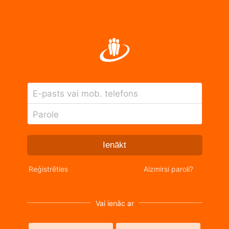
E-pasts vai mob. telefons
Parole
Ienākt
Reģistrēties
Aizmirsi paroli?
Vai ienāc ar