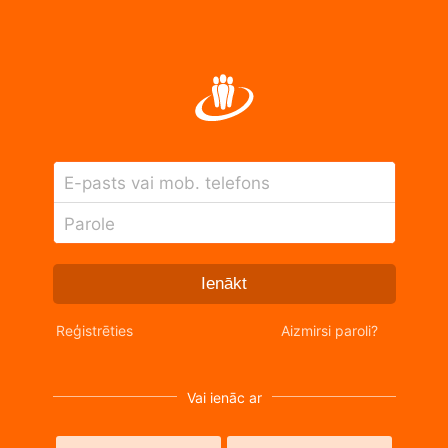
E-pasts vai mob. telefons
Parole
Ienākt
Reģistrēties
Aizmirsi paroli?
Vai ienāc ar