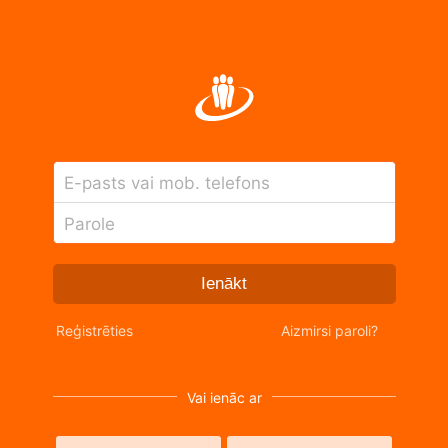
E-pasts vai mob. telefons
Parole
Ienākt
Reģistrēties
Aizmirsi paroli?
Vai ienāc ar