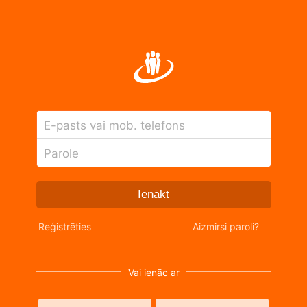
E-pasts vai mob. telefons
Parole
Ienākt
Reģistrēties
Aizmirsi paroli?
Vai ienāc ar