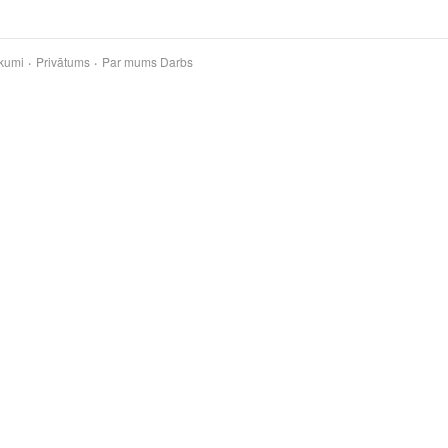
kumi
Privātums
Par mums
Darbs