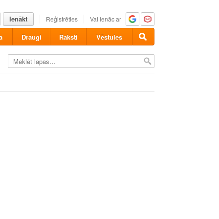
Ienākt
Reģistrēties
Vai ienāc ar
a
Draugi
Raksti
Vēstules