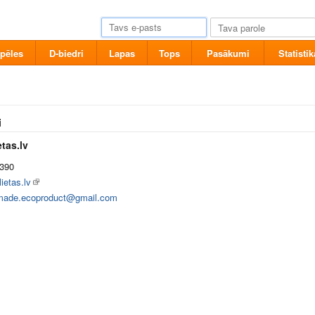
pēles
D-biedri
Lapas
Tops
Pasākumi
Statistik
i
tas.lv
390
ietas.lv
ade.ecoproduct@gmail.com