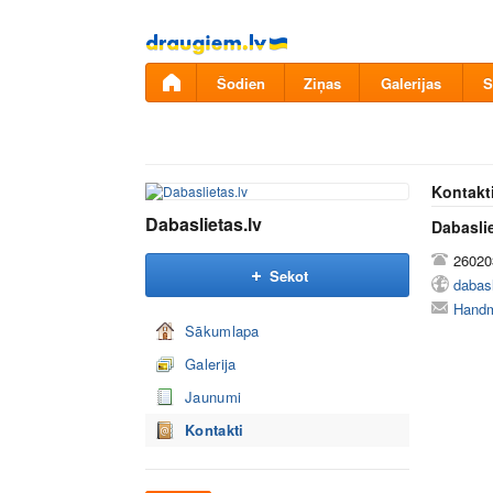
Pāriet
uz
saturu
Šodien
Ziņas
Galerijas
S
Kontakt
Dabaslietas.lv
Dabaslie
26020
Sekot
dabasl
Handm
Sākumlapa
Galerija
Jaunumi
Kontakti