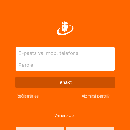
E-pasts vai mob. telefons
Parole
Ienākt
Reģistrēties
Aizmirsi paroli?
Vai ienāc ar