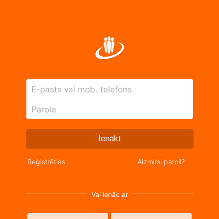
E-pasts vai mob. telefons
Parole
Ienākt
Reģistrēties
Aizmirsi paroli?
Vai ienāc ar