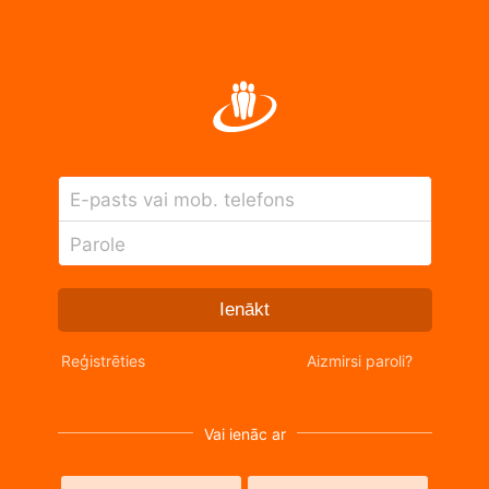
E-pasts vai mob. telefons
Parole
Ienākt
Reģistrēties
Aizmirsi paroli?
Vai ienāc ar