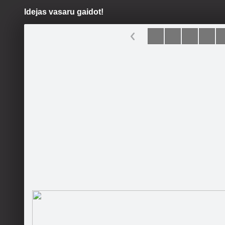
Idejas vasaru gaidot!
Pāriet
uz
saturu
Šodien
Ziņas
Galerijas
S
Candy Colors
Sekot
Sākumlapa