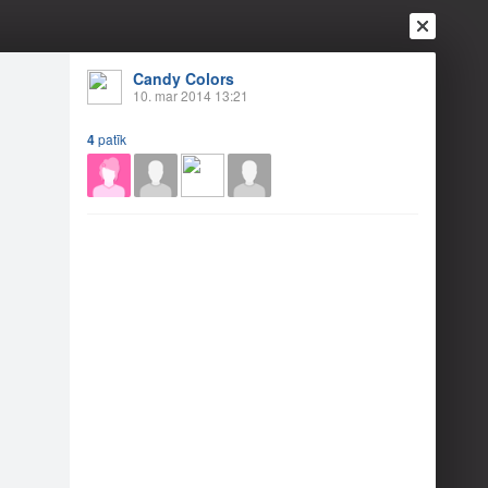
Candy Colors
10. mar 2014 13:21
4
patīk
Ienākt
Reģistrēties
Vai ienāc ar
a
Draugi
Raksti
Vēstules
dot!