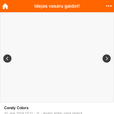
Idejas vasaru gaidot!
Candy Colors
10. mar 2014 13:21 · 
 · 
Atvērt attēlu pilnā izmērā