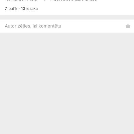
7
patīk
·
13
iesaka
Autorizējies, lai komentētu