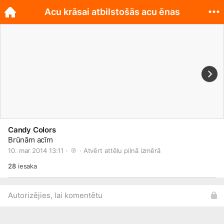
Acu krāsai atbilstošās acu ēnas
Candy Colors
Brūnām acīm
10. mar 2014 13:11 · 
 · 
Atvērt attēlu pilnā izmērā
28
iesaka
Autorizējies, lai komentētu