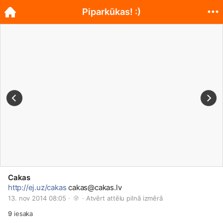
Piparkūkas! :)
Cakas
http://ej.uz/cakas
cakas@
cakas.lv
13. nov 2014 08:05 · 
 · 
Atvērt attēlu pilnā izmērā
9
iesaka