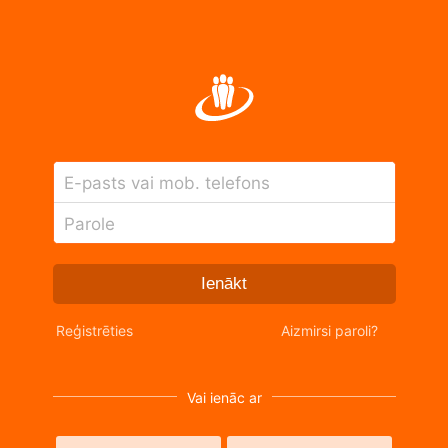
E-pasts vai mob. telefons
Parole
Ienākt
Reģistrēties
Aizmirsi paroli?
Vai ienāc ar