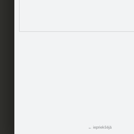
Ieteikt
2
Pakalpojumi
Mobilā versija
Palīdzība
Kontakti
Reklāma
Darbs
Vairāk
© 2004 - 2026 SIA Draugiem
http://ej
← iepriekšējā