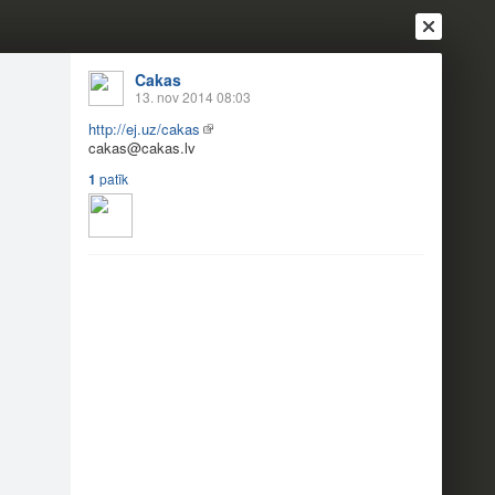
Cakas
13. nov 2014 08:03
http://ej.uz/cakas
cakas@
cakas.lv
1
patīk
Ienākt
Reģistrēties
Vai ienāc ar
a
Draugi
Raksti
Vēstules