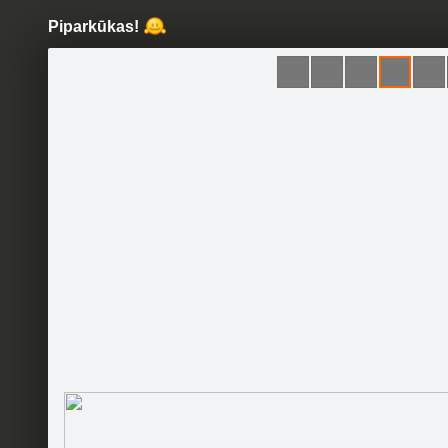
Piparkūkas!
Pāriet
uz
saturu
Šodien
Ziņas
Galerijas
S
Cakas
Oficiālā lapa