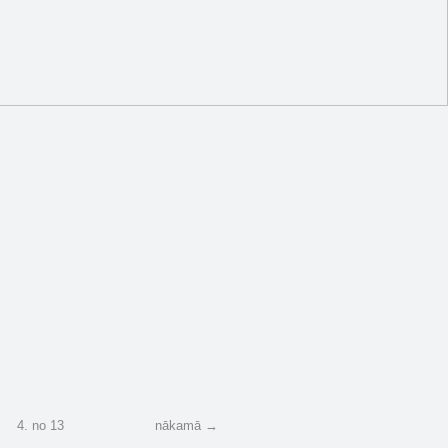
Paldies foršajām pip…
http://ej.uz/cak
1
1
.uz/cakas c…
2
4
.
no
13
nākamā →