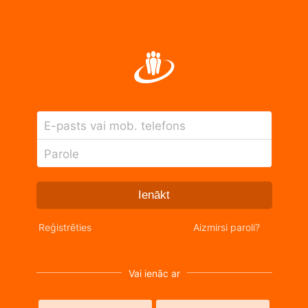
E-pasts vai mob. telefons
Parole
Ienākt
Reģistrēties
Aizmirsi paroli?
Vai ienāc ar