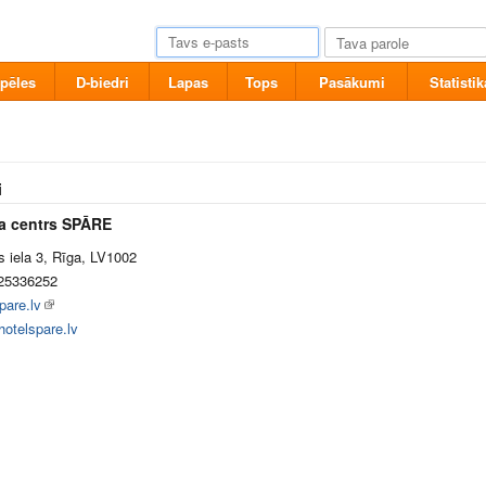
pēles
D-biedri
Lapas
Tops
Pasākumi
Statistik
i
a centrs SPĀRE
 iela 3, Rīga, LV1002
25336252
pare.lv
otelspare.lv