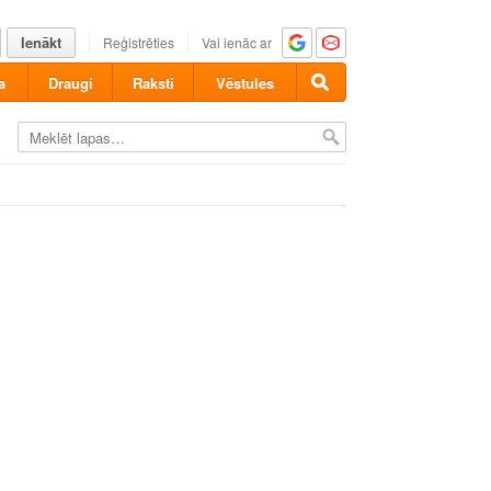
Ienākt
Reģistrēties
Vai ienāc ar
a
Draugi
Raksti
Vēstules