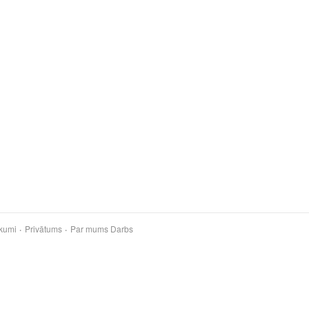
kumi
Privātums
Par mums
Darbs