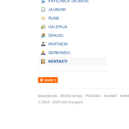
KAFEJNĪCA UN BĀRS
JAUNUMI
RUNĀ
GALERIJA
DRAUGI
PARTNERI
DARBINIEKI
KONTAKTI
Ieteikt
9
Iepazīšanās
Mobilā versija
Palīdzība
Kontakti
Notei
© 2004 - 2026 SIA Draugiem