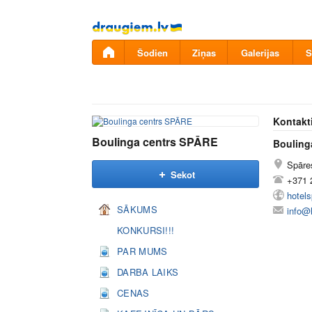
Pāriet
uz
saturu
Šodien
Ziņas
Galerijas
S
Kontakt
Boulinga centrs SPĀRE
Bouling
Spāres
Sekot
+371 
hotels
SĀKUMS
info@h
KONKURSI!!!
PAR MUMS
DARBA LAIKS
CENAS