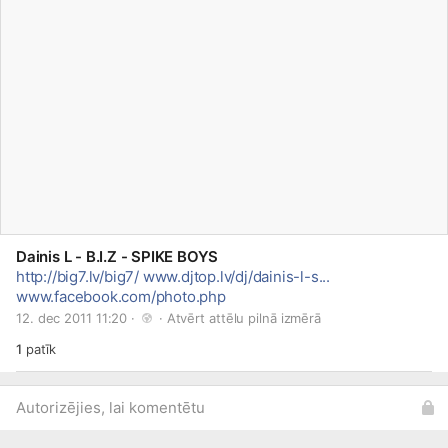
Dainis L - B.I.Z - SPIKE BOYS
http://big7.lv/big7/
www.djtop.lv/dj/dainis-l-s...
www.facebook.com/photo.php
12. dec 2011 11:20 · 
 · 
Atvērt attēlu pilnā izmērā
1
patīk
Autorizējies, lai komentētu