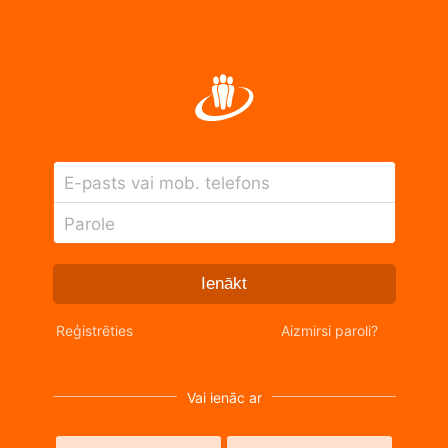
E-pasts vai mob. telefons
Parole
Ienākt
Reģistrēties
Aizmirsi paroli?
Vai ienāc ar