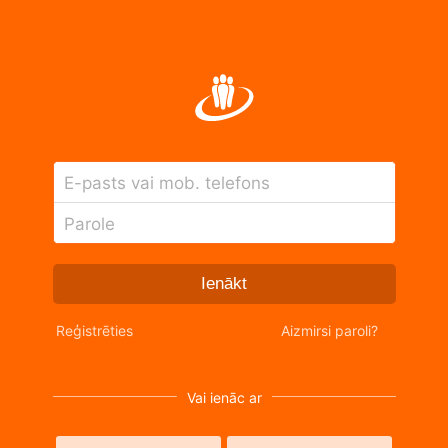
E-pasts vai mob. telefons
Parole
Ienākt
Reģistrēties
Aizmirsi paroli?
Vai ienāc ar