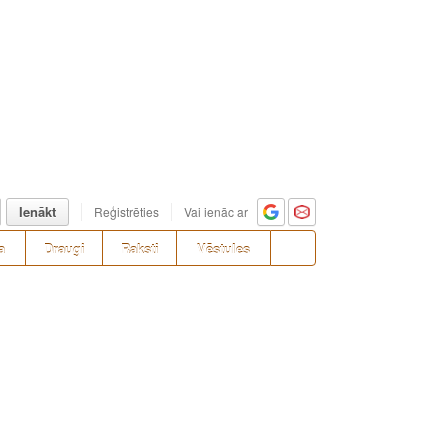
Ienākt
Reģistrēties
Vai ienāc ar
a
Draugi
Raksti
Vēstules