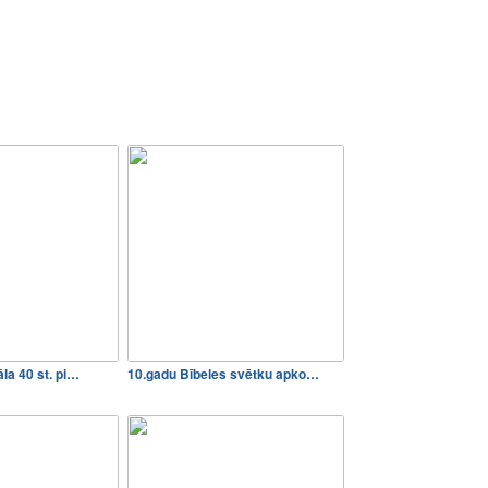
la 40 st. pi…
10.gadu Bībeles svētku apko…