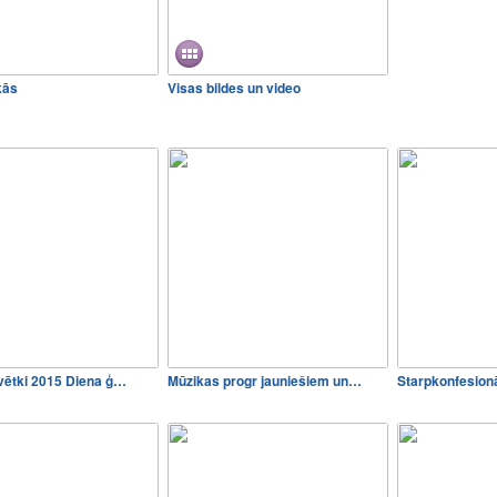
kās
Visas bildes un video
vētki 2015 Diena ģ…
Mūzikas progr jauniešiem un…
Starpkonfesionā