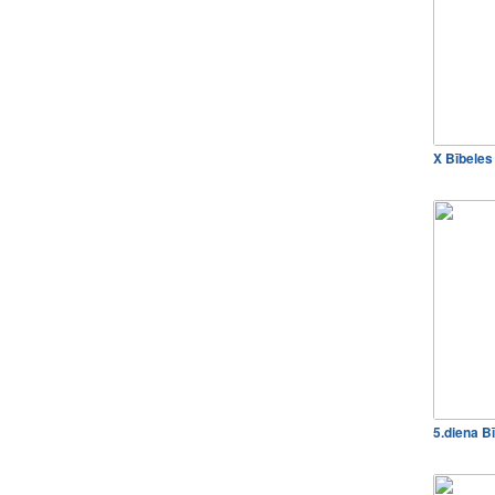
X Bībele
5.diena B