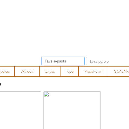
pēles
D-biedri
Lapas
Tops
Pasākumi
Statistik
s