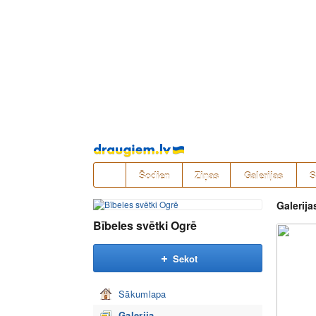
Pāriet
uz
saturu
Šodien
Ziņas
Galerijas
S
Galerija
Bībeles svētki Ogrē
Sekot
Sākumlapa
Galerija