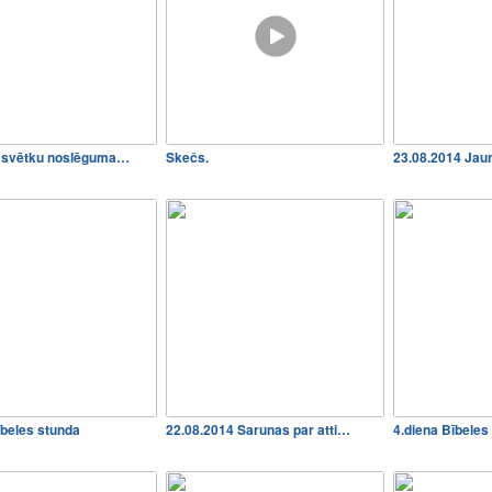
s svētku noslēguma…
Skečs.
23.08.2014 Ja
ībeles stunda
22.08.2014 Sarunas par atti…
4.diena Bībeles