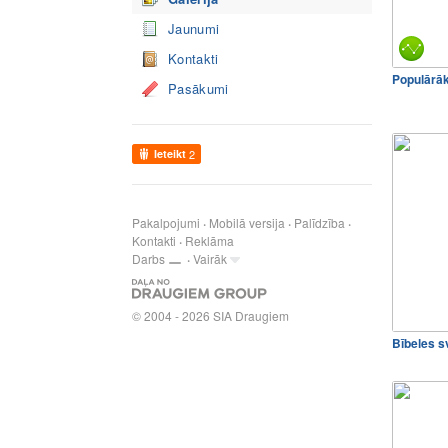
Jaunumi
Kontakti
Populārā
Pasākumi
Ieteikt
2
Pakalpojumi
Mobilā versija
Palīdzība
Kontakti
Reklāma
Darbs
Vairāk
© 2004 - 2026 SIA Draugiem
Bībeles s