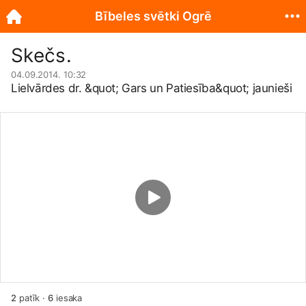
Bībeles svētki Ogrē
Skečs.
04.09.2014. 10:32
Lielvārdes dr. &quot; Gars un Patiesība&quot; jaunieši
2
patīk
·
6
iesaka