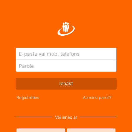
E-pasts vai mob. telefons
Parole
Ienākt
Reģistrēties
Aizmirsi paroli?
Vai ienāc ar