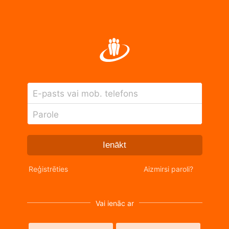
E-pasts vai mob. telefons
Parole
Ienākt
Reģistrēties
Aizmirsi paroli?
Vai ienāc ar