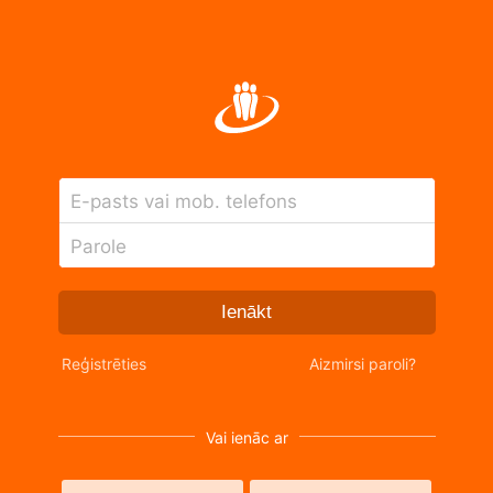
E-pasts vai mob. telefons
Parole
Ienākt
Reģistrēties
Aizmirsi paroli?
Vai ienāc ar