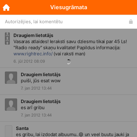
Viesugrāmata
Autorizējies, lai komentētu
Draugiem lietotājs
Vasaras atlaides! Ieraksti savu dziesmu tikai par 45 Ls!
"Radio ready" skaņu kvalitate! Papildus informacija:
www.rightrec.info/
(vai raksti man)
6. jūl 2012 08:09
Draugiem lietotājs
puiši, jūs esat wow
7. jan 2012 13:44
Draugiem lietotājs
es arī gribu
7. jan 2012 13:44
Santa
es gribu, lai izdodat albuumu..
😄
un veel buutu jauki ja