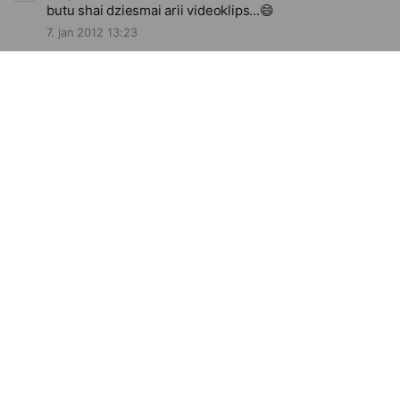
butu shai dziesmai arii videoklips...
😄
7. jan 2012 13:23