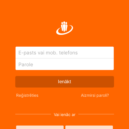
E-pasts vai mob. telefons
Parole
Ienākt
Reģistrēties
Aizmirsi paroli?
Vai ienāc ar