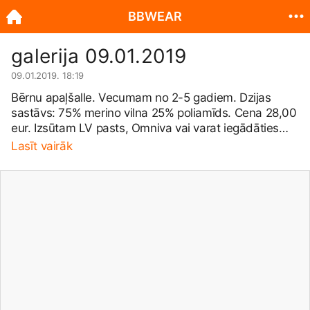
BBWEAR
galerija 09.01.2019
09.01.2019. 18:19
Bērnu apaļšalle. Vecumam no 2-5 gadiem. Dzijas
sastāvs: 75% merino vilna 25% poliamīds. Cena 28,00
eur. Izsūtam LV pasts, Omniva vai varat iegādāties
darbnīcā pēc adreses: Kvinta, Salas pagasts, Babītes
Lasīt vairāk
novads