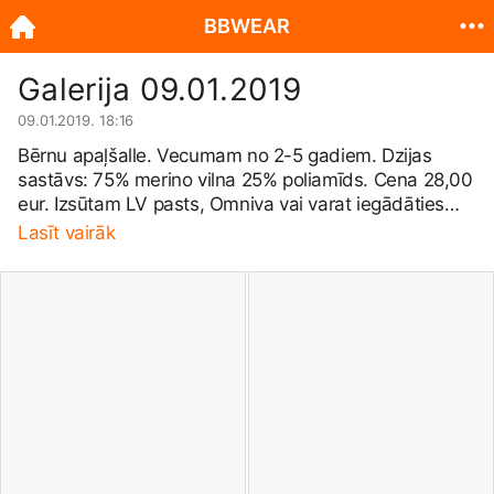
BBWEAR
Galerija 09.01.2019
09.01.2019. 18:16
Bērnu apaļšalle. Vecumam no 2-5 gadiem. Dzijas
sastāvs: 75% merino vilna 25% poliamīds. Cena 28,00
eur. Izsūtam LV pasts, Omniva vai varat iegādāties
darbnīcā pēc adreses: Kvinta, Salas pagasts, Babītes
Lasīt vairāk
novads