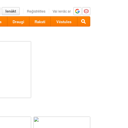
Ienākt
Reģistrēties
Vai ienāc ar
a
Draugi
Raksti
Vēstules