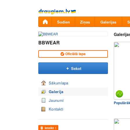
Pāriet
uz
saturu
Šodien
Ziņas
Galerijas
S
Galerija
BBWEAR
Oficiālā lapa
Sekot
Sākumlapa
Galerija
Jaunumi
Populārā
Kontakti
Ieteikt
1