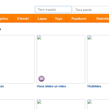
pēles
D-biedri
Lapas
Tops
Pasākumi
Statistik
s
kās
Visas bildes un video
Titulbildes