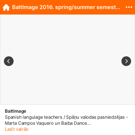
BaltImage 2016. spring/summer semester team! :)
BaltImage
Spanish languiage teachers / Spāņu valodas pasniedzējas -
Marta Campos Vaquero un Baiba Dance
www.facebook.com/1630455670427...
Lasīt vairāk
— with Marta