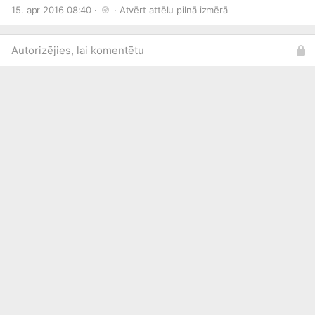
Campos Vaquero and
www.facebook.com/baiba.dance
at
15. apr 2016 08:40 · 
 · 
Atvērt attēlu pilnā izmērā
www.facebook.com/BaltImage-163...
Autorizējies, lai komentētu