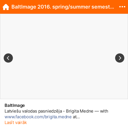
BaltImage 2016. spring/summer semester team! :)
BaltImage
Latviešu valodas pasniedzēja - Brigita Medne — with
www.facebook.com/brigita.medne
at
www.facebook.com/BaltImage-163...
Lasīt vairāk