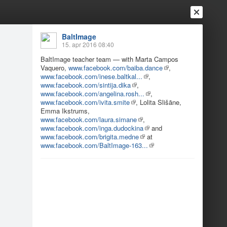
BaltImage
15. apr 2016 08:40
BaltImage teacher team — with Marta Campos
Vaquero,
www.facebook.com/baiba.dance
,
www.facebook.com/inese.baltkal...
,
www.facebook.com/sintija.dika
,
www.facebook.com/angelina.rosh...
,
Ienākt
Reģistrēties
Vai ienāc ar
www.facebook.com/ivita.smite
, Lolita Slišāne,
Emma Ikstrums,
a
Draugi
Raksti
Vēstules
www.facebook.com/laura.simane
,
www.facebook.com/inga.dudockina
and
www.facebook.com/brigita.medne
at
www.facebook.com/BaltImage-163...
 semester team!