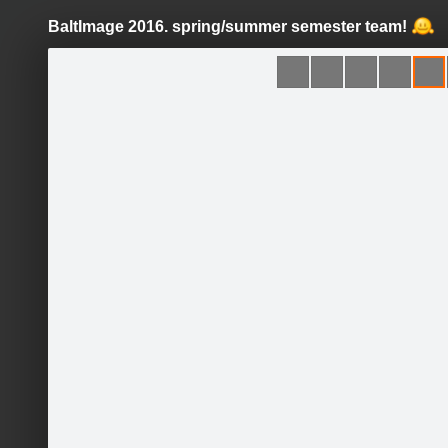
BaltImage 2016. spring/summer semester team!
Pāriet
uz
saturu
Šodien
Ziņas
Galerijas
S
BaltImage
Oficiālā lapa
Sekot
Sākums