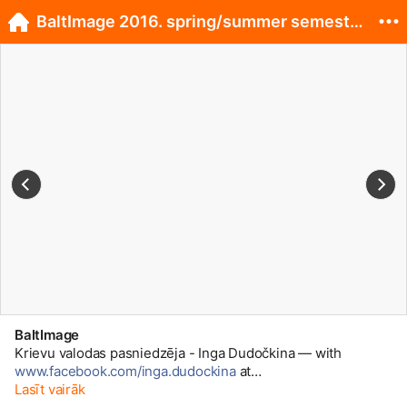
BaltImage 2016. spring/summer semester team! :)
BaltImage
Krievu valodas pasniedzēja - Inga Dudočkina — with
www.facebook.com/inga.dudockina
at
www.facebook.com/BaltImage-163...
Lasīt vairāk