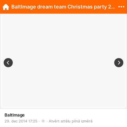
BaltImage dream team Christmas party 2014.! :)
BaltImage
29. dec 2014 17:25 · 
 · 
Atvērt attēlu pilnā izmērā