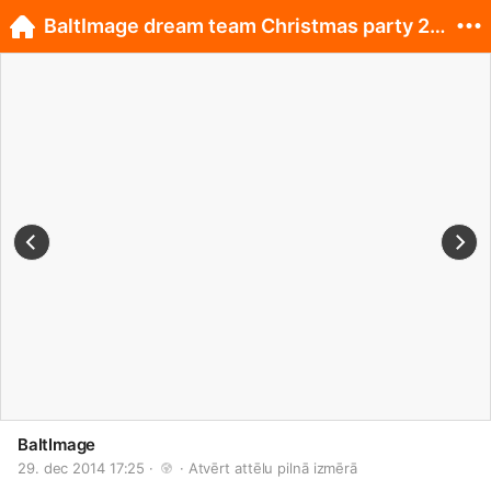
BaltImage dream team Christmas party 2014.! :)
BaltImage
29. dec 2014 17:25 · 
 · 
Atvērt attēlu pilnā izmērā