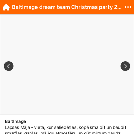
BaltImage dream team Christmas party 2014.! :)
BaltImage
Lapsas Māja - vieta, kur saliedēties, kopā smaidīt un baudīt
smaržas, garšas, mājīgu atmosfēru un gūt milzum daudz