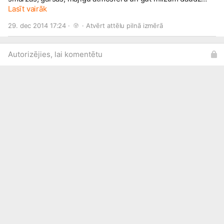
pozitīvu emociju!
Lasīt vairāk
29. dec 2014 17:24 · 
 · 
Atvērt attēlu pilnā izmērā
Autorizējies, lai komentētu