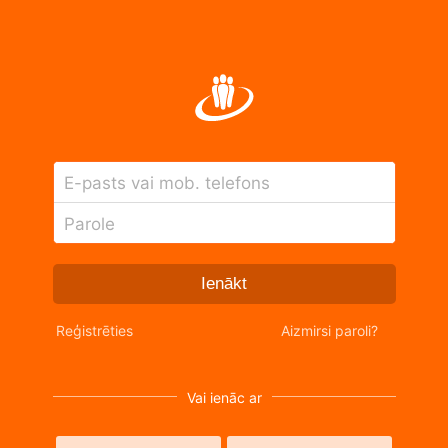
E-pasts vai mob. telefons
Parole
Ienākt
Reģistrēties
Aizmirsi paroli?
Vai ienāc ar