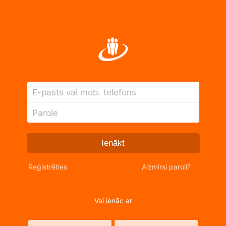
E-pasts vai mob. telefons
Parole
Ienākt
Reģistrēties
Aizmirsi paroli?
Vai ienāc ar