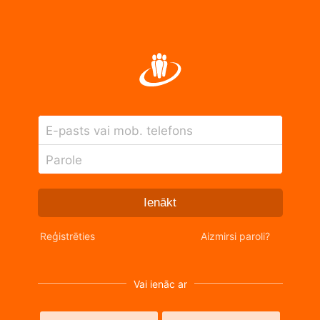
E-pasts vai mob. telefons
Parole
Ienākt
Reģistrēties
Aizmirsi paroli?
Vai ienāc ar