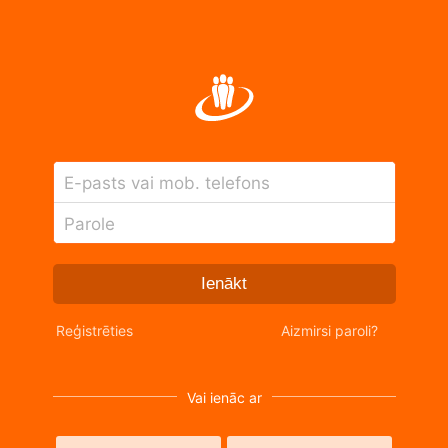
E-pasts vai mob. telefons
Parole
Ienākt
Reģistrēties
Aizmirsi paroli?
Vai ienāc ar