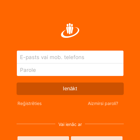
E-pasts vai mob. telefons
Parole
Ienākt
Reģistrēties
Aizmirsi paroli?
Vai ienāc ar