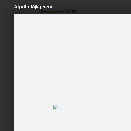
Atprātotājlapsene
Pāriet
uz
saturu
Šodien
Ziņas
Galerijas
S
atklajumi.lv
Oficiālā lapa
Sekot
Sākumlapa
Galerija
Sekotāji
Jaunumi
Partneri
Darbinieki