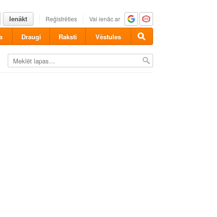
Ienākt
Reģistrēties
Vai ienāc ar
a
Draugi
Raksti
Vēstules