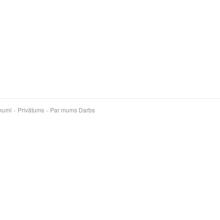
kumi
Privātums
Par mums
Darbs