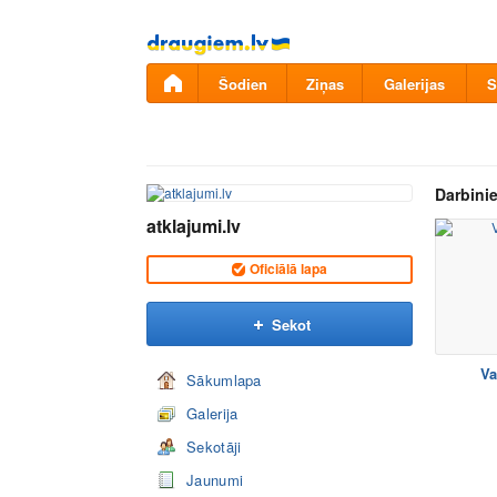
Pāriet
uz
saturu
Šodien
Ziņas
Galerijas
S
Darbinie
atklajumi.lv
Oficiālā lapa
Sekot
Va
Sākumlapa
Galerija
Sekotāji
Jaunumi