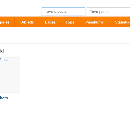
pēles
D-biedri
Lapas
Tops
Pasākumi
Statistik
ki
lters