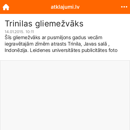
atklajumi.lv
Trinilas gliemežvāks
14.01.2015. 10:11
Šīs gliemežvāks ar pusmiljons gadus vecām
iegravētajām zīmēm atrasts Trinila, Javas salā ,
Indonēzija. Leidenes universitātes publicitātes foto