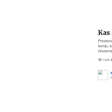
Kas 
Prinston
teoriju, 
virszeme
Patīk
6