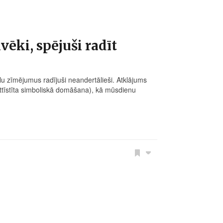
vēki, spējuši radīt
u zīmējumus radījuši neandertālieši. Atklājums
 attīstīta simboliskā domāšana), kā mūsdienu