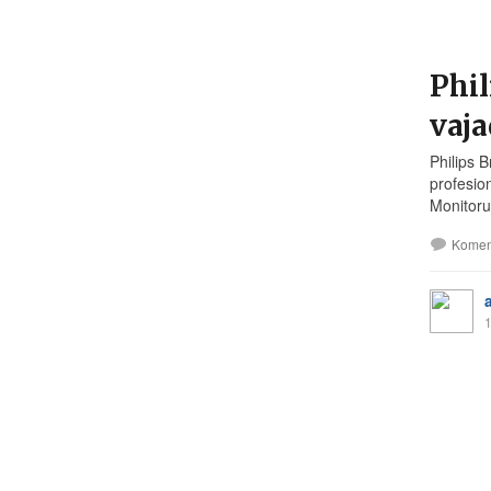
Phil
vaj
Philips 
profesio
Monitoru
Komen
1