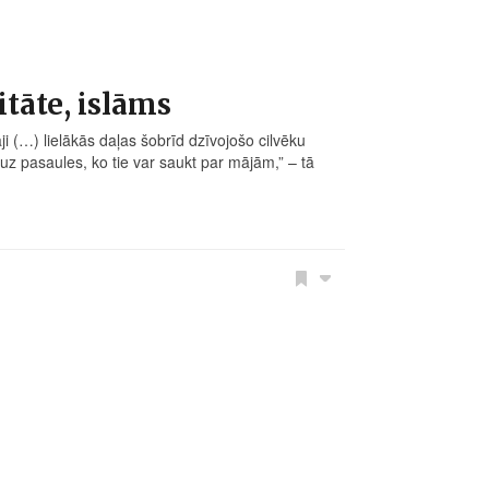
itāte, islāms
āji (…) lielākās daļas šobrīd dzīvojošo cilvēku
uz pasaules, ko tie var saukt par mājām,” – tā