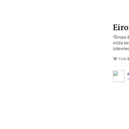
Eiro
"Eiropa š
mūža bei
izdevniec
Patīk
1