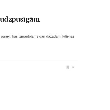
 daudzpusīgām
i – paneli, kas izmantojams gan dažādām ikdienas