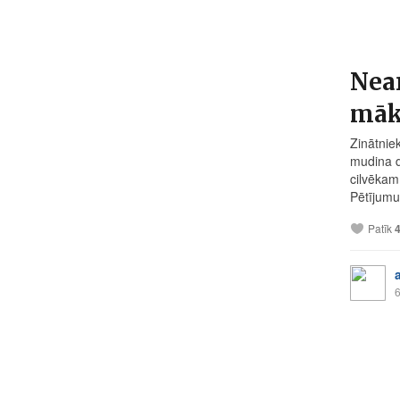
Nean
māk
Zinātnie
mudina d
cilvēkam
Pētījumu,
Patīk
6