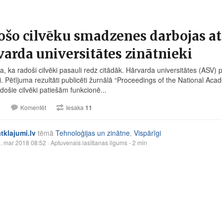
šo cilvēku smadzenes darbojas atš
arda universitātes zinātnieki
ka, ka radoši cilvēki pasauli redz citādāk. Hārvarda universitātes (ASV)
i. Pētījuma rezultāti publicēti žurnālā “Proceedings of the National Aca
došie cilvēki patiešām funkcionē...
6
Komentēt
Iesaka
11
atklajumi.lv
tēmā
Tehnoloģijas un zinātne
,
Vispārīgi
. mar 2018 08:52
· Aptuvenais lasīšanas ilgums - 2 min