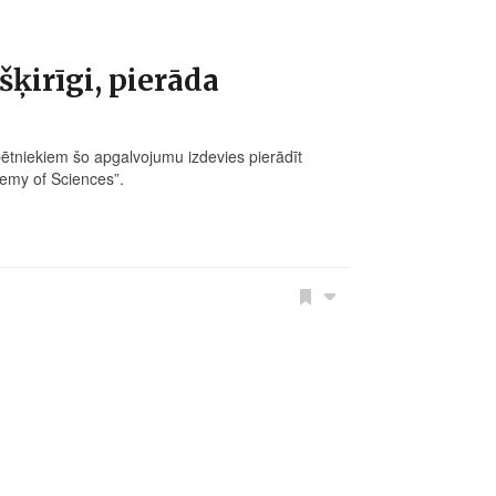
ķirīgi, pierāda
 pētniekiem šo apgalvojumu izdevies pierādīt
demy of Sciences”.