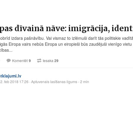
pas dīvainā nāve: imigrācija, ident
obrīd izdara pašnāvību. Vai vismaz to izlēmuši darīt tās politiskie vadīt
gās Eiropa vairs nebūs Eiropa un eiropieši būs zaudējuši vienīgo vietu 
ības...
9
Komentēt
9
Iesaka
29
atklajumi.lv
2. feb 2018 17:26
· Aptuvenais lasīšanas ilgums - 2 min