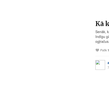
Kā 
Senāk, ka
Indīgu g
ogļračus.
Patīk
7