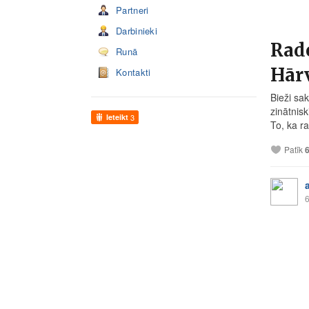
Partneri
Darbinieki
Rado
Runā
Hārv
Kontakti
Bieži sa
zinātnisk
Ieteikt
3
To, ka ra
Patīk
6