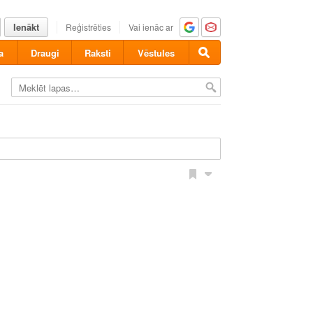
Ienākt
Reģistrēties
Vai ienāc ar
a
Draugi
Raksti
Vēstules