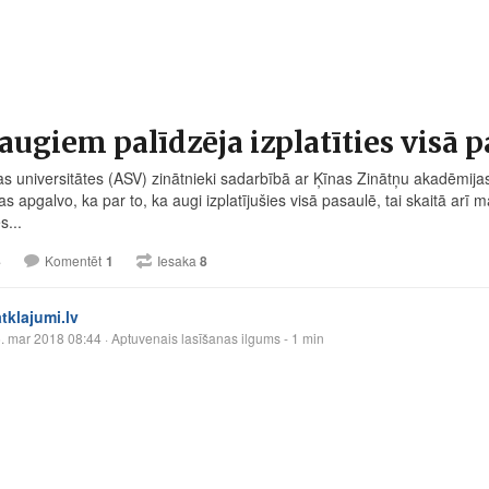
augiem palīdzēja izplatīties visā 
as universitātes (ASV) zinātnieki sadarbībā ar Ķīnas Zinātņu akadēmijas
kas apgalvo, ka par to, ka augi izplatījušies visā pasaulē, tai skaitā arī 
s...
4
Komentēt
1
Iesaka
8
atklajumi.lv
. mar 2018 08:44
· Aptuvenais lasīšanas ilgums - 1 min