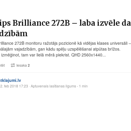
ips Brilliance 272B – laba izvēle
adzībām
Brilliance 272B monitoru ražotājs pozicionē kā vidējas klases universāl
nālajām vajadzībām, gan kādu spēļu uzspēlēšanai atpūtas brīžos.
 izmēģinot, tam var lielā mērā piekrist. QHD 2560x1440...
tēt
Iesaka
2
atklajumi.lv
2. feb 2018 17:23
· Aptuvenais lasīšanas ilgums - 1 min