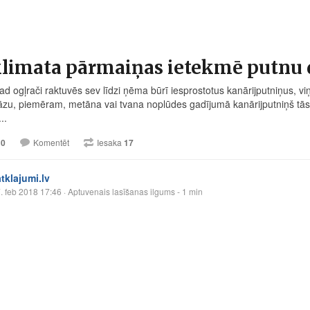
klimata pārmaiņas ietekmē putnu
d ogļrači raktuvēs sev līdzi ņēma būrī iesprostotus kanārijputniņus, viņ
āzu, piemēram, metāna vai tvana noplūdes gadījumā kanārijputniņš tās sa
..
10
Komentēt
Iesaka
17
atklajumi.lv
. feb 2018 17:46
· Aptuvenais lasīšanas ilgums - 1 min