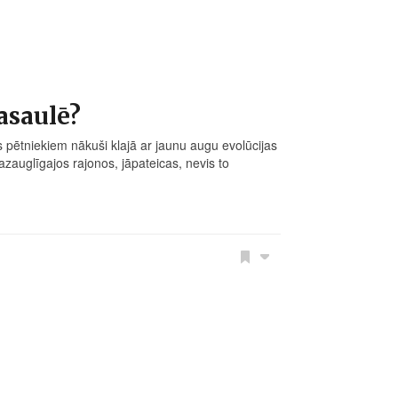
pasaulē?
 pētniekiem nākuši klajā ar jaunu augu evolūcijas
mazauglīgajos rajonos, jāpateicas, nevis to