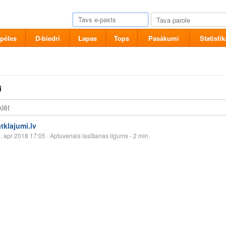
pēles
D-biedri
Lapas
Tops
Pasākumi
Statistik
i
atklajumi.lv
. apr 2018 17:05
· Aptuvenais lasīšanas ilgums - 2 min