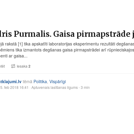
is Purmalis. Gaisa pirmapstrāde 
ējā rakstā [1] tika apskatīti laboratorijas eksperimentu rezultāti degš
ēmiens tika izmantots degšanas gaisa pirmapstrādei arī rūpnieciskajos
nti ar gaisa...
tēt
Iesaka
2
atklajumi.lv
tēmā
Politika
,
Vispārīgi
5. feb 2018 16:41
· Aptuvenais lasīšanas ilgums - 3 min