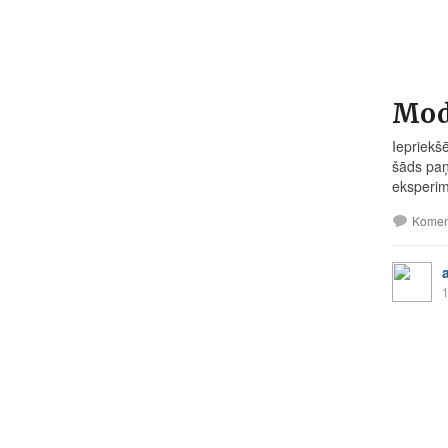
Modr
Iepriekš
šāds paņ
eksperime
Komen
1