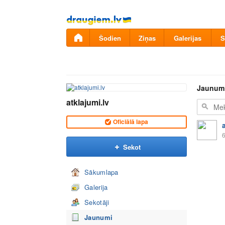
Pāriet
uz
saturu
Šodien
Ziņas
Galerijas
S
Jaunum
atklajumi.lv
Oficiālā lapa
6
Sekot
Sākumlapa
Galerija
Sekotāji
Jaunumi