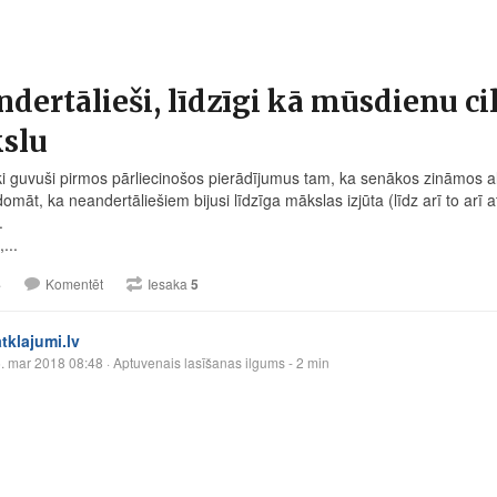
dertālieši, līdzīgi kā mūsdienu cil
slu
ki guvuši pirmos pārliecinošos pierādījumus tam, ka senākos zināmos al
omāt, ka neandertāliešiem bijusi līdzīga mākslas izjūta (līdz arī to arī
.
...
4
Komentēt
Iesaka
5
atklajumi.lv
. mar 2018 08:48
· Aptuvenais lasīšanas ilgums - 2 min