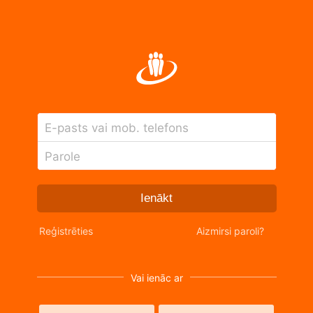
E-pasts vai mob. telefons
Parole
Ienākt
Reģistrēties
Aizmirsi paroli?
Vai ienāc ar