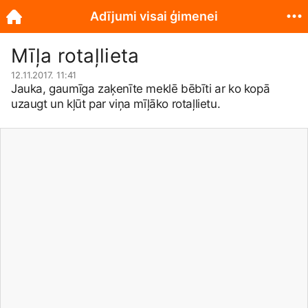
Adījumi visai ģimenei
Mīļa rotaļlieta
12.11.2017. 11:41
Jauka, gaumīga zaķenīte meklē bēbīti ar ko kopā
uzaugt un kļūt par viņa mīļāko rotaļlietu.